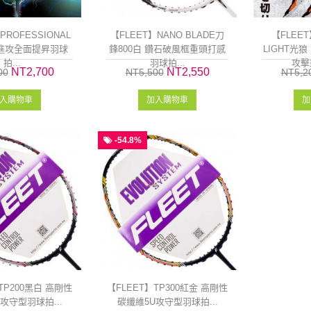
PROFESSIONAL
【FLEET】NANO BLADE刀
【FLEET
速進攻全面提昇羽球
鋒800白 鑽石破風框重頭打感
LIGHT光
拍...
羽球拍...
攻擊
NT2,700
NT2,550
00
NT5,500
NT5,2
入購物車
加入購物車
加
-54.8%
TP200黑白 高剛性
【FLEET】TP300紅金 高剛性
攻守型羽球拍...
碳纖維5U攻守型羽球拍...