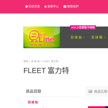
商店訊息
會員中心
連絡我們
HOLD住甜區不掉磅
羽 球 拍
羽 球 鞋
首頁
»
羽 球 拍
»
FLEET 富力特
FLEET 富力特
商品目錄
商品比較
羽 球 拍