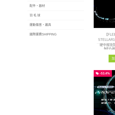
配件‧器材
羽 毛 球
運動傷害‧護具
國際運費SHIPPING
【FLE
STELLA
硬中桿攻防
NT7,3
加
-53.4%