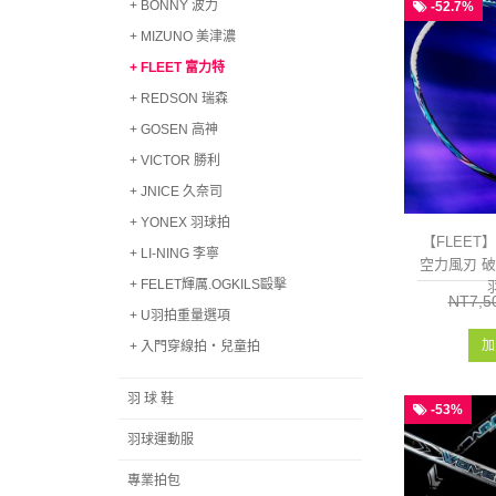
+ BONNY 波力
-52.7%
+ MIZUNO 美津濃
+ FLEET 富力特
+ REDSON 瑞森
+ GOSEN 高神
+ VICTOR 勝利
+ JNICE 久奈司
+ YONEX 羽球拍
【FLEET】
+ LI-NING 李寧
空力風刃 
+ FELET輝厲.OGKILS毆擊
羽
NT7,5
+ U羽拍重量選項
加
+ 入門穿線拍‧兒童拍
羽 球 鞋
-53%
羽球運動服
專業拍包