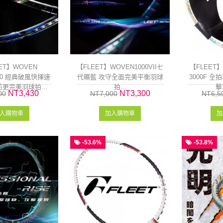
ET】WOVEN
【FLEET】WOVEN1000VII七
【FLEET】
R10 經典破風快揮速
代曠藍 攻守全面完美平衡羽球
3000F 
更完美羽球拍...
拍...
擊
NT3,430
NT3,300
00
NT7,000
NT6,5
入購物車
加入購物車
加
-53.6%
-53.8%