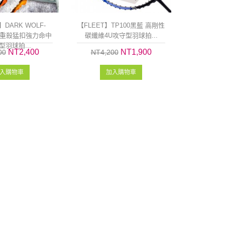
】DARK WOLF-
【FLEET】TP100黑藍 高剛性
狼 重殺猛扣強力命中
碳纖維4U攻守型羽球拍...
型羽球拍...
NT2,400
NT1,900
00
NT4,200
入購物車
加入購物車