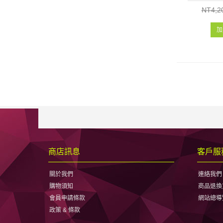
NT4,2
加
商店訊息
客戶服
關於我們
連絡我們
購物須知
商品退換
會員申請條款
網站總導
政策 & 條款