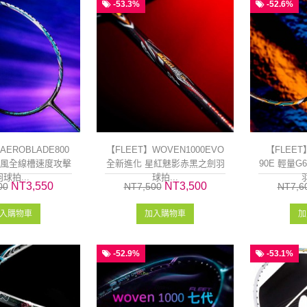
-53.3%
-52.6%
AEROBLADE800
【FLEET】WOVEN1000EVO
【FLEET】
破風全線槽速度攻擊
全新進化 星紅魅影赤黑之劍羽
90E 輕量
球拍...
球拍...
羽
NT3,550
NT3,500
00
NT7,500
NT7,6
入購物車
加入購物車
加
-52.9%
-53.1%