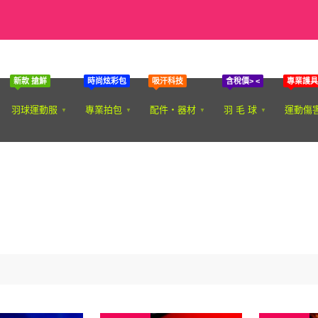
新款 搶鮮
時尚炫彩包
吸汗科技
含稅價> <
專業護具
羽球運動服
專業拍包
配件‧器材
羽 毛 球
運動傷