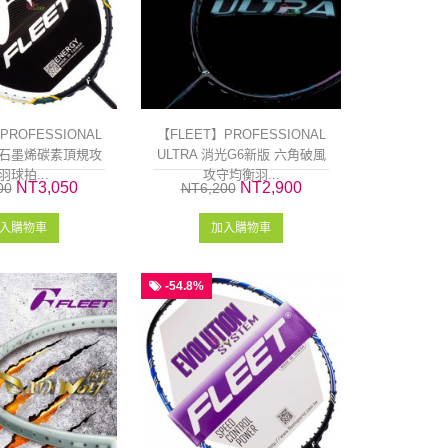
PROFESSIONAL
【FLEET】PROFESSIONAL
全拍石墨烯碳素頂規攻
ULTRA 消光G6新版 六角破風
羽球拍...
攻守均衡羽...
NT3,050
NT2,900
00
NT6,200
入購物車
加入購物車
-54.8%