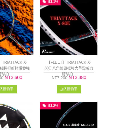
-53.1%
TRIATTACK X-
【FLEET】TRIATTACK X-
G6細握把好控爆發強
80E 八角破風框強大重殺威力
球拍...
羽球拍...
NT3,600
NT3,380
00
NT7,200
入購物車
加入購物車
-53.2%