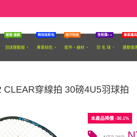
新款 搶鮮
時尚炫彩包
吸汗科技
含稅價> <
專業護具
羽球運動服
專業拍包
配件‧器材
羽 毛 球
運動傷
2 CLEAR穿線拍 30磅4U5羽球拍
本產品降價 -30.1%
N