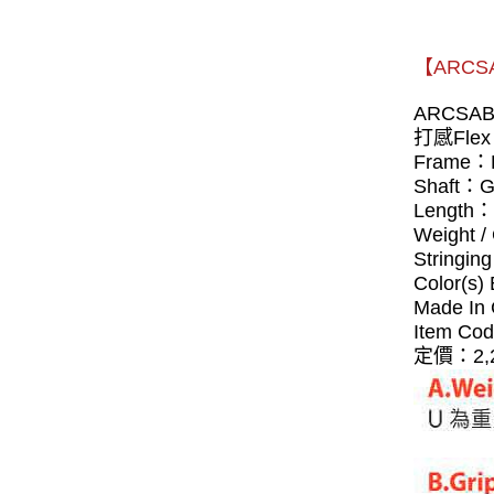
【ARCS
ARCSAB
打感Flex：
Frame：H
Shaft：G
Length：
Weight 
Stringin
Color(s)
Made In
Item C
定價：2,