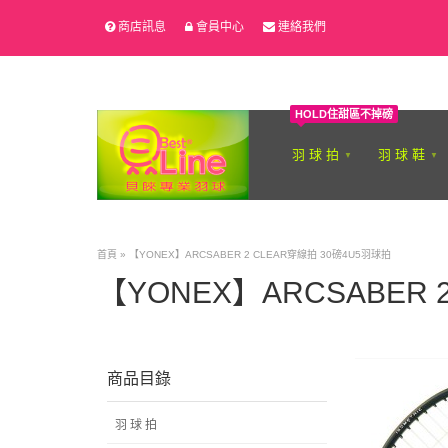
商店訊息
會員中心
連絡我們
HOLD住甜區不掉磅
羽 球 拍
羽 球 鞋
首頁
»
【YONEX】ARCSABER 2 CLEAR穿線拍 30磅4U5羽球拍
【YONEX】ARCSABER 
商品目錄
羽 球 拍