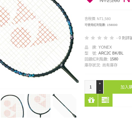
NT2,260
含稅價: NT1,580
可使用紅利點數: 158000
- 0 則評
品 牌:
YONEX
型 號:
ARC2C BK/BL
回饋紅利點數:
1580
庫存狀況:
尚有庫存