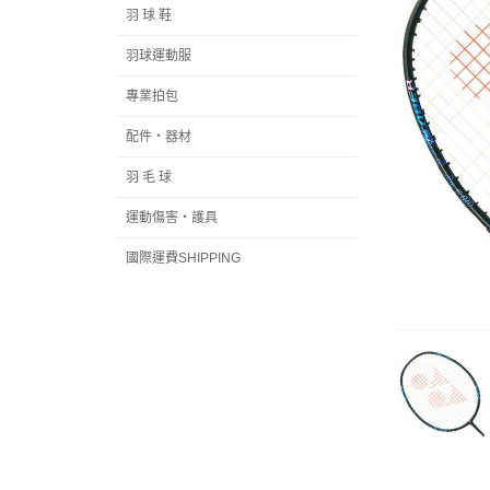
羽 球 鞋
羽球運動服
專業拍包
配件‧器材
羽 毛 球
運動傷害‧護具
國際運費SHIPPING