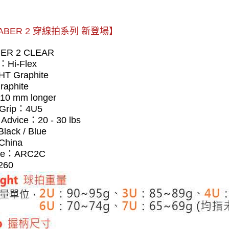
ABER 2 穿線拍系列 新登場】
ER 2 CLEAR
Hi-Flex
T Graphite
raphite
10 mm longer
/ Grip：4U5
g Advice：20 - 30 lbs
Black / Blue
China
ode：ARC2C
260